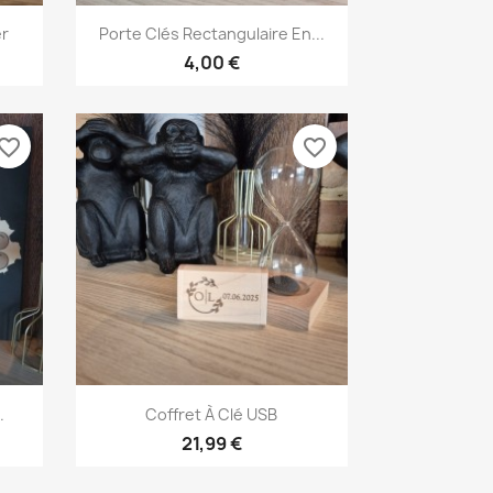
Aperçu rapide

er
Porte Clés Rectangulaire En...
4,00 €
vorite_border
favorite_border
Aperçu rapide

.
Coffret À Clé USB
21,99 €