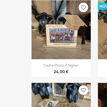
NO
favorite_border
Aperçu rapide

Cadre Photo À Signer
24,00 €
favorite_border