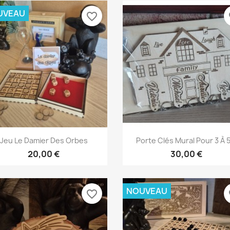
UVEAU
favorite_border
fa
Aperçu rapide
Aperçu rapide


Jeu Le Damier Des Orbes
Porte Clés Mural Pour 3 À 5.
20,00 €
30,00 €
NOUVEAU
favorite_border
fa