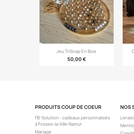
Aperçu rapide

Jeu TriSnap En Bois
C
50,00 €
PRODUITS COUP DE COEUR
NOS 
FB-Solution - cadeaux personnalisés
Livrai
à Fosses-la-Ville Namur
Mentio
Mariage
Condit