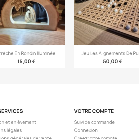
Aperçu rapide
Aperçu rapide


rêche En Rondin Illuminée
Jeu Les Alignements De Pu
15,00 €
50,00 €
SERVICES
VOTRE COMPTE
son et enlèvement
Suivi de commande
ns légales
Connexion
ions générales de vente
Créez votre compte