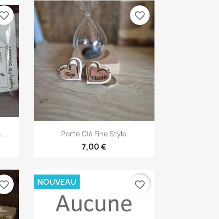
vorite_border
favorite_border
Aperçu rapide

..
Porte Clé Fine Style
7,00 €
NOUVEAU
vorite_border
favorite_border