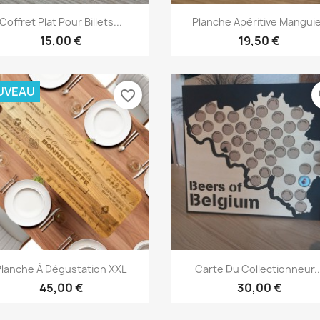
Aperçu rapide
Aperçu rapide


Coffret Plat Pour Billets...
Planche Apéritive Mangui
15,00 €
19,50 €
UVEAU
favorite_border
fa
Aperçu rapide
Aperçu rapide


Planche À Dégustation XXL
Carte Du Collectionneur..
45,00 €
30,00 €