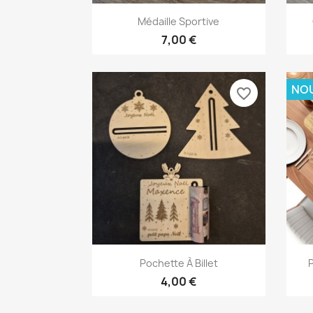
Aperçu rapide

Médaille Sportive
7,00 €
NO
favorite_border
Aperçu rapide

Pochette À Billet
4,00 €