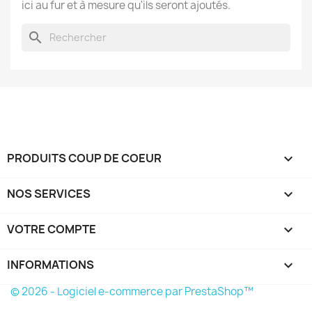
ici au fur et à mesure qu'ils seront ajoutés.
search
PRODUITS COUP DE COEUR

NOS SERVICES

VOTRE COMPTE

INFORMATIONS
keyboard_arrow_down
© 2026 - Logiciel e-commerce par PrestaShop™