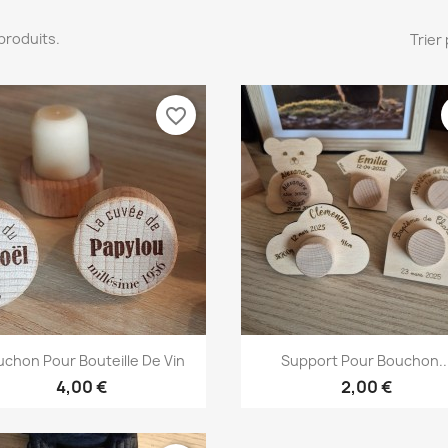
4 produits.
Trier 
favorite_border
Aperçu rapide
Aperçu rapide


chon Pour Bouteille De Vin
Support Pour Bouchon..
4,00 €
2,00 €