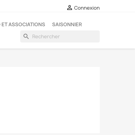

Connexion
 ET ASSOCIATIONS
SAISONNIER
search