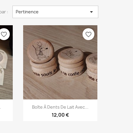

par :
Pertinence
favorite_border
favorite_border
Aperçu rapide

.
Boîte À Dents De Lait Avec...
12,00 €