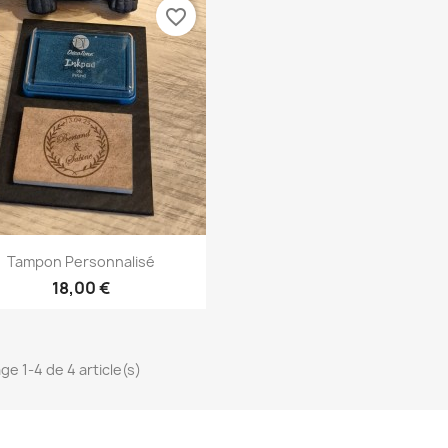
favorite_border
Aperçu rapide

Tampon Personnalisé
18,00 €
ge 1-4 de 4 article(s)